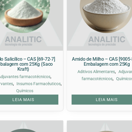
o Salicílico – CAS [69-72-7]
Amido de Milho – CAS [9005-
balagem com 25Kg (Saco
Embalagem com 25Kg
Kraft)
,
Aditivos Alimentares
Adjuva
,
Adjuvantes farmacotécnicos
,
farmacotécnicos
Químico
,
,
rvantes
Insumos Farmacêuticos
Químicos
LEIA MAIS
LEIA MAIS