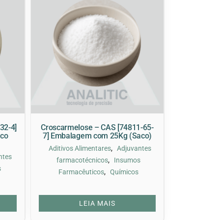
32-4]
Croscarmelose – CAS [74811-65-
aco
7] Embalagem com 25Kg (Saco)
,
Aditivos Alimentares
Adjuvantes
ntes
,
farmacotécnicos
Insumos
s
,
Farmacêuticos
Químicos
LEIA MAIS