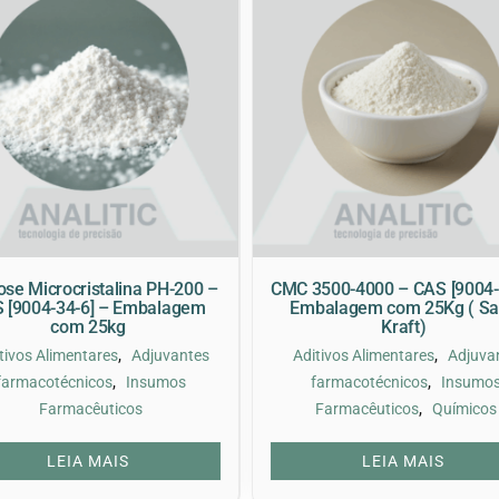
ose Microcristalina PH-200 –
CMC 3500-4000 – CAS [9004-
 [9004-34-6] – Embalagem
Embalagem com 25Kg ( S
com 25kg
Kraft)
,
,
tivos Alimentares
Adjuvantes
Aditivos Alimentares
Adjuva
,
,
farmacotécnicos
Insumos
farmacotécnicos
Insumo
,
Farmacêuticos
Farmacêuticos
Químicos
LEIA MAIS
LEIA MAIS