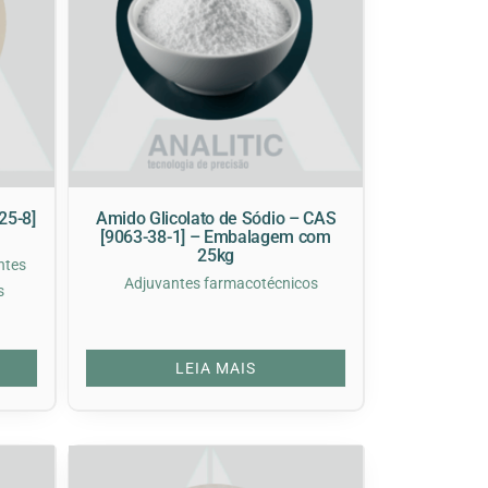
25-8]
Amido Glicolato de Sódio – CAS
[9063-38-1] – Embalagem com
25kg
ntes
Adjuvantes farmacotécnicos
s
LEIA MAIS