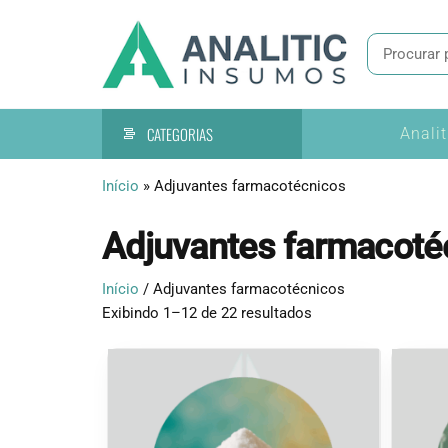
Pular
Tecnologia
Analitic
para
de
o
Insumo
precisão
conteúdo
CATEGORIAS
Anali
Início
»
Adjuvantes farmacotécnicos
Adjuvantes farmacoté
Início
/ Adjuvantes farmacotécnicos
Exibindo 1–12 de 22 resultados