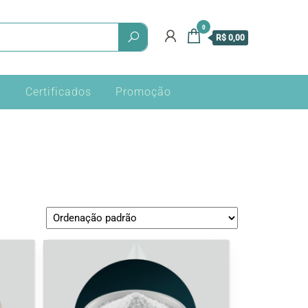
0
R$ 0,00
a
Certificados
Promoção