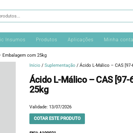
s
tic Insumos
Produtos
Aplicações
Minha cont
] – Embalagem com 25kg
Início
/
Suplementação
/ Ácido L-Málico – CAS [97
Ácido L-Málico – CAS [97
25kg
Validade: 13/07/2026
COTAR ESTE PRODUTO
SKU:
A100021