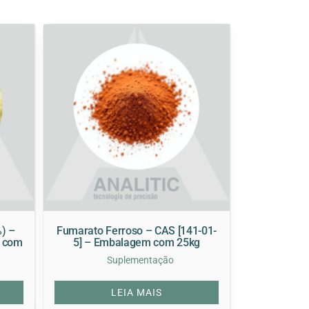
) –
Fumarato Ferroso – CAS [141-01-
m com
5] – Embalagem com 25kg
Suplementação
LEIA MAIS