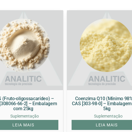
 (Fruto-oligossacarídeo) –
Coenzima Q10 (Mínimo 98%
[308066-66-2] – Embalagem
CAS [303-98-0] – Embalage
com 25kg
5kg
Suplementação
Suplementação
LEIA MAIS
LEIA MAIS