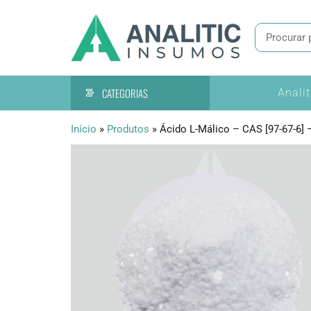
Pular
Tecnologia
Analitic
para
de
Insumo
o
precisão
conteúdo
CATEGORIAS
Anali
Início
»
Produtos
»
Ácido L-Málico – CAS [97-67-6