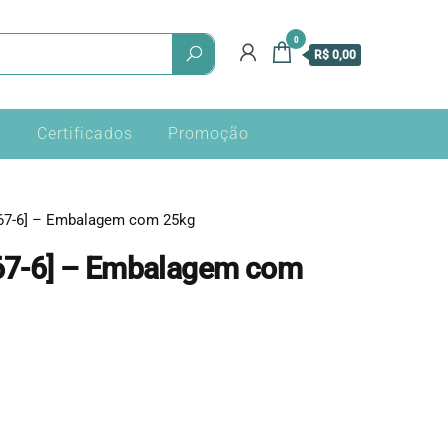
0
R$ 0,00
a
Certificados
Promoção
-67-6] – Embalagem com 25kg
-67-6] – Embalagem com