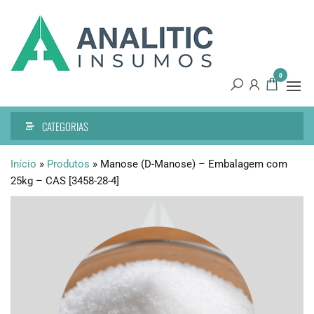
Pular
Analitic
Tecnologia
para
de
Insumos
o
precisão
conteúdo
0
CATEGORIAS
Início
»
Produtos
»
Manose (D-Manose) – Embalagem com
25kg – CAS [3458-28-4]