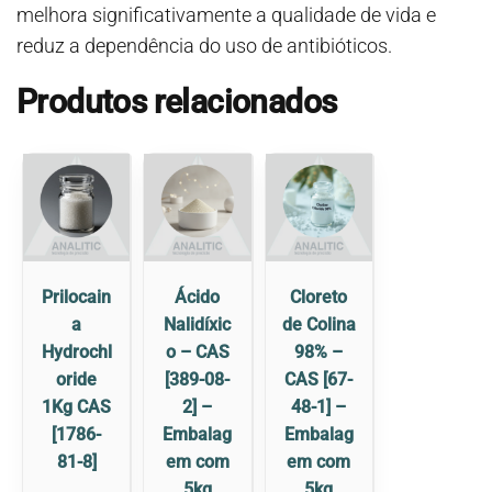
melhora significativamente a qualidade de vida e
reduz a dependência do uso de antibióticos.
Produtos relacionados
Prilocain
Ácido
Cloreto
a
Nalidíxic
de Colina
Hydrochl
o – CAS
98% –
oride
[389-08-
CAS [67-
1Kg CAS
2] –
48-1] –
[1786-
Embalag
Embalag
81-8]
em com
em com
5kg
5kg