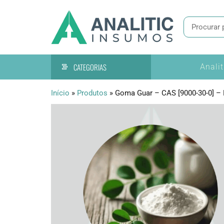
Pular
Tecnologia
Analitic
para
de
Insumo
o
precisão
conteúdo
CATEGORIAS
Anali
Início
»
Produtos
»
Goma Guar – CAS [9000-30-0] 