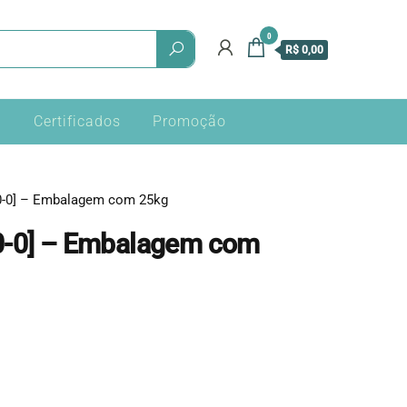
0
R$ 0,00
a
Certificados
Promoção
0-0] – Embalagem com 25kg
0-0] – Embalagem com