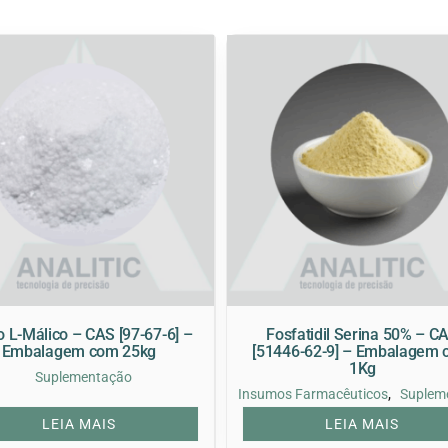
o L-Málico – CAS [97-67-6] –
Fosfatidil Serina 50% – C
Embalagem com 25kg
[51446-62-9] – Embalagem
1Kg
Suplementação
,
Insumos Farmacêuticos
Suplem
LEIA MAIS
LEIA MAIS