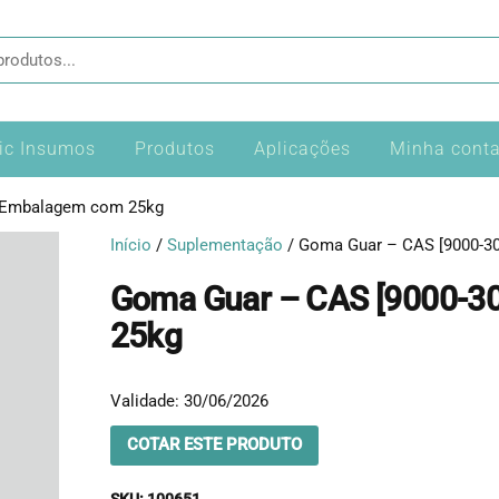
s
tic Insumos
Produtos
Aplicações
Minha cont
– Embalagem com 25kg
Início
/
Suplementação
/ Goma Guar – CAS [9000-3
Goma Guar – CAS [9000-3
25kg
Validade: 30/06/2026
COTAR ESTE PRODUTO
SKU:
100651