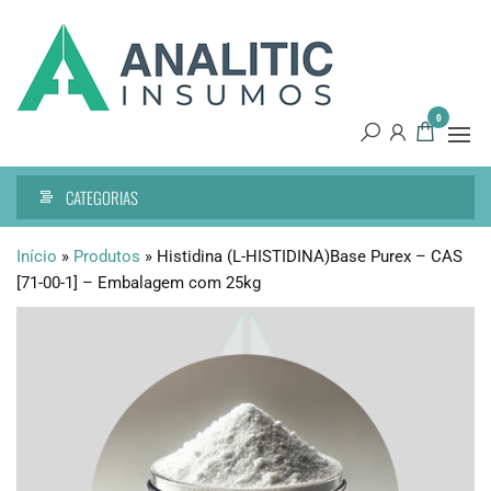
Pular
Analitic
Tecnologia
para
de
Insumos
o
precisão
conteúdo
0
CATEGORIAS
Início
»
Produtos
»
Histidina (L-HISTIDINA)Base Purex – CAS
[71-00-1] – Embalagem com 25kg