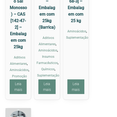
o Sal
–
68-3] –
Monosso
Embalag
Embalag
) – CAS
em com
em com
[142-47-
25kg
25 kg
2] –
(Barrica)
,
Aminoácidos
Embalag
Suplementação
Aditivos
em com
,
Alimentares
25kg
,
Aminoácidos
Insumos
Aditivos
,
,
Farmacêuticos
Alimentares
,
,
Químicos
Aminoácidos
Suplementação
Promoção
Leia
Leia
Leia
mais
mais
mais