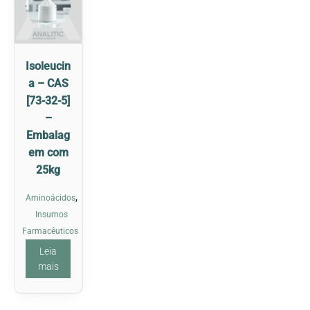
Isoleucin
a – CAS
[73-32-5]
–
Embalag
em com
25kg
,
Aminoácidos
Insumos
Farmacêuticos
Leia
mais