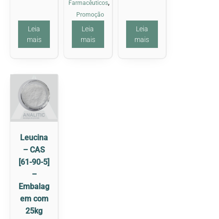
,
Farmacêuticos
Promoção
Leia
Leia
Leia
mais
mais
mais
Leucina
– CAS
[61-90-5]
–
Embalag
em com
25kg