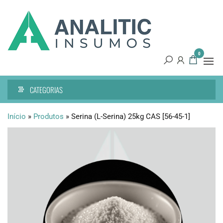
Pular
Analitic
Tecnologia
para
de
Insumos
o
precisão
conteúdo
0
CATEGORIAS
Início
»
Produtos
»
Serina (L-Serina) 25kg CAS [56-45-1]