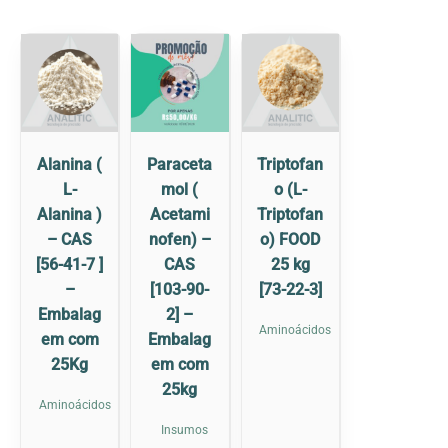
Alanina (
Paraceta
Triptofan
L-
mol (
o (L-
Alanina )
Acetami
Triptofan
– CAS
nofen) –
o) FOOD
[56-41-7 ]
CAS
25 kg
–
[103-90-
[73-22-3]
Embalag
2] –
Aminoácidos
em com
Embalag
25Kg
em com
25kg
Aminoácidos
Insumos