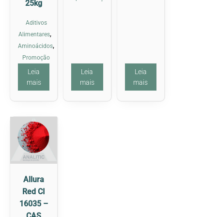
25kg
Aditivos
,
Alimentares
,
Aminoácidos
Promoção
Leia
Leia
Leia
mais
mais
mais
Allura
Red CI
16035 –
CAS