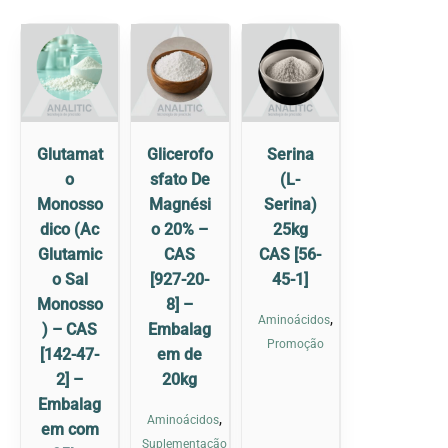
Glutamat
Glicerofo
Serina
o
sfato De
(L-
Monosso
Magnési
Serina)
dico (Ac
o 20% –
25kg
Glutamic
CAS
CAS [56-
o Sal
[927-20-
45-1]
Monosso
8] –
,
Aminoácidos
) – CAS
Embalag
Promoção
[142-47-
em de
2] –
20kg
Embalag
,
Aminoácidos
em com
Suplementação