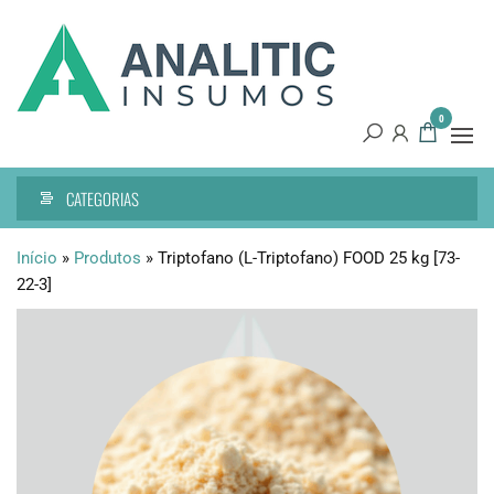
Pular
Analitic
Tecnologia
para
de
Insumos
o
precisão
conteúdo
0
CATEGORIAS
Início
»
Produtos
»
Triptofano (L-Triptofano) FOOD 25 kg [73-
22-3]