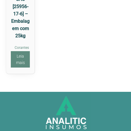
[25956-
17-6] –
Embalag
em com
25kg
Corantes
Leia
mais